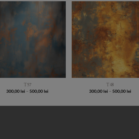
Add to
Add 
Wishlist
Wishl
T57
T48
Price
Pri
300,00
lei
–
500,00
lei
300,00
lei
–
500,00
lei
range:
rang
300,00 lei
300,
through
thr
500,00 lei
500,