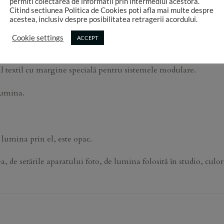
permiti colectarea de informatii prin intermediul acestora.
Citind sectiunea Politica de Cookies poti afla mai multe despre
acestea, inclusiv despre posibilitatea retragerii acordului.
Cookie settings
ACCEPT
DESCRIERE
INFORMATII SUPLIMENTARE
 textil cu margine specială pentru sistemele modulare.
lumina.
 lumina prin el, este opac.
de setările aparatului foto, de lumina folosită în studio, culori