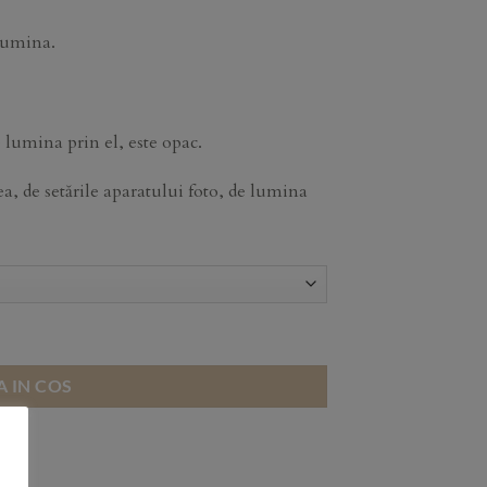
 lumina.
 lumina prin el, este opac.
, de setările aparatului foto, de lumina
 IN COS