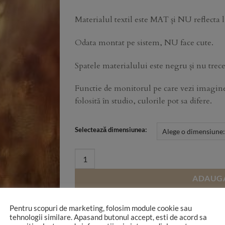
through
500,00 lei
Materialul textil este MAT și NU reflecta
Odata montat pe sistem, NU face cute.
Spatele materialului este negru și nu trece
Functie de monitorul pe care vezi imaginea
folosită în studio, culorile pot sa difere.
Selectează dimensiunea:
T62 quantity
ADAUGA
Pentru scopuri de marketing, folosim module cookie sau
tehnologii similare. Apasand butonul accept, esti de acord sa