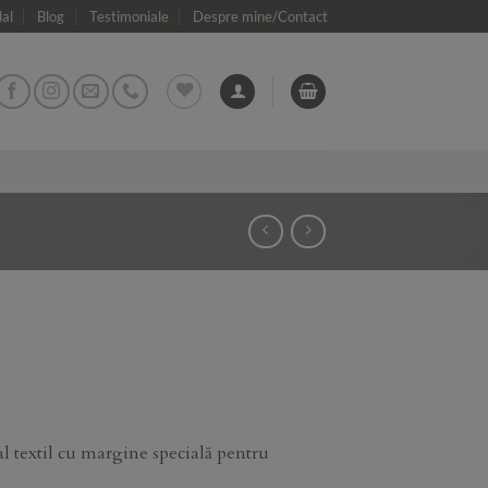
dal
Blog
Testimoniale
Despre mine/Contact
 textil cu margine specială pentru