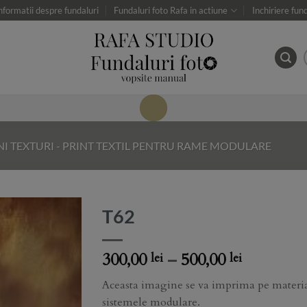
nformatii despre fundaluri
Fundaluri foto Rafa in actiune
Inchiriere fun
NI TEXTURI - PRINT TEXTIL PENTRU RAME MODULARE
T62
Add to
Price
300,00
–
500,00
lei
lei
Wishlist
range:
Aceasta imagine se va imprima pe material
300,00 lei
sistemele modulare.