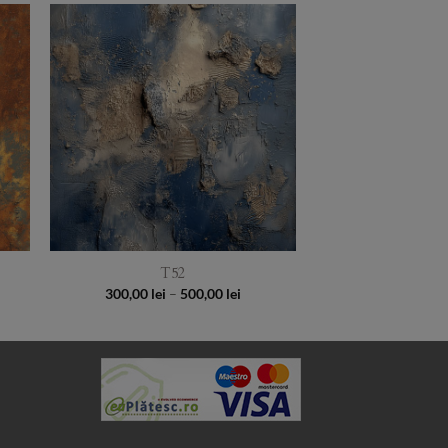
to
Add to
ist
Wishlist
T52
ce
Price
300,00
lei
–
500,00
lei
e:
range:
00 lei
300,00 lei
ough
through
00 lei
500,00 lei