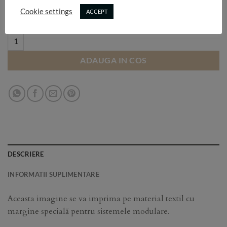
Selectează dimensiunea:
Cookie settings
ACCEPT
U 4 quantity
ADAUGA IN COS
DESCRIERE
INFORMATII SUPLIMENTARE
Aceasta imagine se va imprima pe material textil cu
margine specială pentru sistemele modulare.