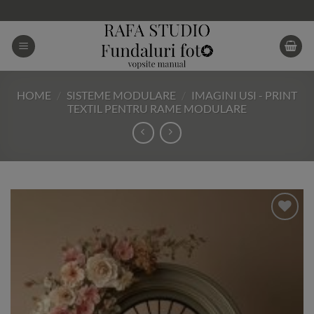
Skip
to
content
HOME
/
SISTEME MODULARE
/
IMAGINI USI - PRINT
TEXTIL PENTRU RAME MODULARE
Add to
Wishlist