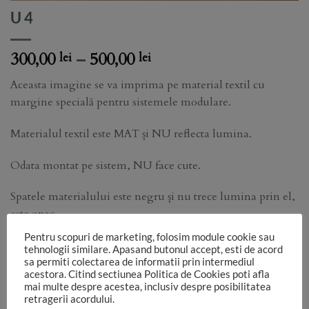
U 4
Price
300,00
–
500,00
lei
lei
range:
Aceasta imagine se va imprima pe material textil cu
300,00 lei
margine specială pentru sistemele modulare.
through
500,00 lei
Materialul textil este MAT și NU reflecta lumina.
Odata montat pe sistem, NU face cute.
Spatele materialului este negru și nu trece lumina prin el,
este opac.
Pentru scopuri de marketing, folosim module cookie sau
Functie de monitorul pe care vezi imaginea, de setările
tehnologii similare. Apasand butonul accept, esti de acord
aparatului foto, de lumina folosită în studio, culorile pot sa
sa permiti colectarea de informatii prin intermediul
acestora. Citind sectiunea Politica de Cookies poti afla
difere.
mai multe despre acestea, inclusiv despre posibilitatea
retragerii acordului.