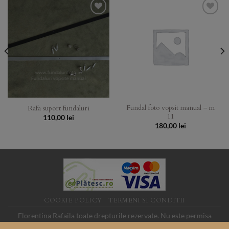
Add to
Add to
Wishlist
Wishlist
Fundal foto vopsit manual – m
Rafa suport fundaluri
11
110,00
lei
180,00
lei
COOKIE POLICY
TERMENI SI CONDITII
Florentina Rafaila toate drepturile rezervate. Nu este permisa
folosirea imaginilor de pe acest site fara acord. SC LINK MEDIA