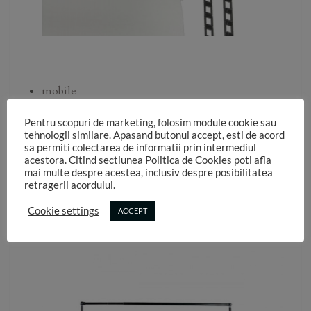
mobile
Sistemul mobil este format din doua stative pliabile
Pentru scopuri de marketing, folosim module cookie sau
tehnologii similare. Apasand butonul accept, esti de acord
pe care se monteaza o bara din doua sau 3 bucati si
sa permiti colectarea de informatii prin intermediul
pe care puteti prinde fundaluri de pana la 3m
acestora. Citind sectiunea Politica de Cookies poti afla
mai multe despre acestea, inclusiv despre posibilitatea
lungime ( cat are bara cu totul ). Acest sistem are
retragerii acordului.
avantajul de a putea fi mutat unde se doreste insa
nu poti sa ai mai multe fundaluri agatate in acelasi
Cookie settings
ACCEPT
timp decat daca sunt doua de 1,50m latime fiecare.