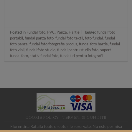
Posted in
Fundal foto
,
PVC
,
Panza
,
Hartie
|
Tagged
fundal foto
portabil
,
fundal panza foto
,
fundal foto textil
,
foto fundal
,
fundal
foto panza
,
fundal foto fotografie produs
,
fundal foto hartie
,
fundal
foto vinil
,
fundal foto studio
,
fundal pentru studio foto
,
suport
fundal foto
,
stativ fundal foto
,
fundaluri pentru fotografii
COOKIE POLICY
TERMENI SI CONDITII
Florentina Rafaila toate drepturile rezervate. Nu este permisa