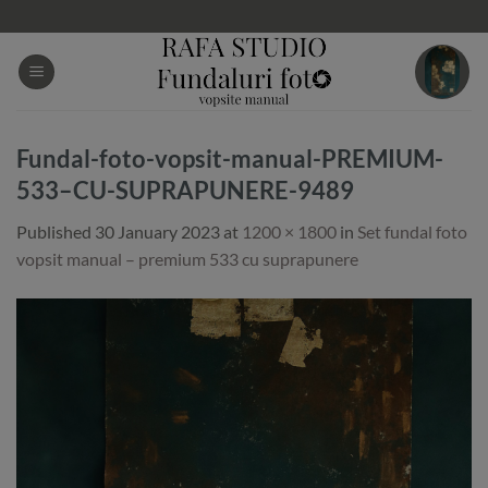
Skip
to
content
Fundal-foto-vopsit-manual-PREMIUM-
533–CU-SUPRAPUNERE-9489
Published
30 January 2023
at
1200 × 1800
in
Set fundal foto
vopsit manual – premium 533 cu suprapunere