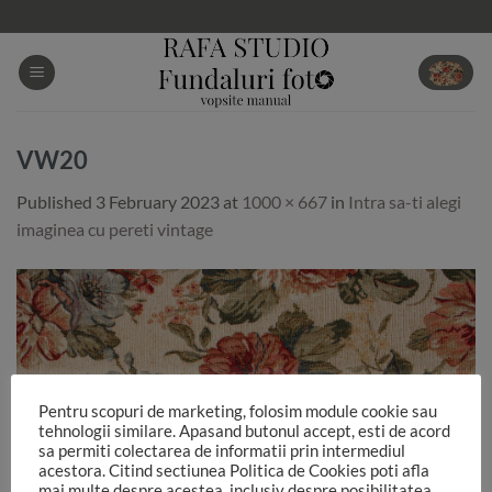
Skip
to
content
VW20
Published
3 February 2023
at
1000 × 667
in
Intra sa-ti alegi
imaginea cu pereti vintage
Pentru scopuri de marketing, folosim module cookie sau
tehnologii similare. Apasand butonul accept, esti de acord
sa permiti colectarea de informatii prin intermediul
acestora. Citind sectiunea Politica de Cookies poti afla
mai multe despre acestea, inclusiv despre posibilitatea