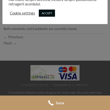
retragerii acordului.
Cookie settings
ACCEPT
Both comments and trackbacks are currently closed.
←
Previous
Next
→
COOKIE POLICY
TERMENI SI CONDITII
Florentina Rafaila toate drepturile rezervate. Nu este permisa
folosirea imaginilor de pe acest site fara acord. SC LINK MEDIA
Suna
SRL, CUI 19088705