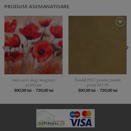
PRODUSE ASEMANATOARE
Add to
Add to
Wishlist
Wishlist
Intra sa-ti alegi imaginea
Fundal PVC printat_model
preferata
pictat RU 45
Price
Price
300,00
lei
–
720,00
lei
300,00
lei
–
720,00
lei
:
range:
range:
 lei
300,00 lei
300,00 
gh
through
throug
 lei
720,00 lei
720,00 