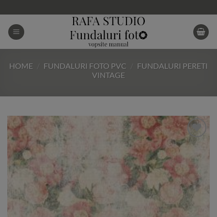
Skip
to
content
HOME
/
FUNDALURI FOTO PVC
/
FUNDALURI PERETI
VINTAGE
Add to
Wishlist