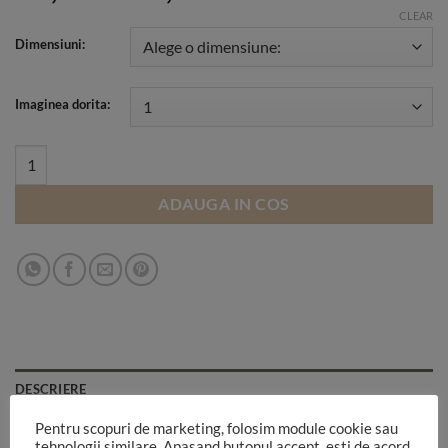
range:
CLEAR
300,00 lei
Dimensiuni:
through
720,00 lei
Imaginea dorita:
Intra sa-ti alegi imaginea cu pereti vintage quantity
ADAUGA IN COS
DESCRIERE
Pentru scopuri de marketing, folosim module cookie sau
INFORMATII SUPLIMENTARE
tehnologii similare. Apasand butonul accept, esti de acord