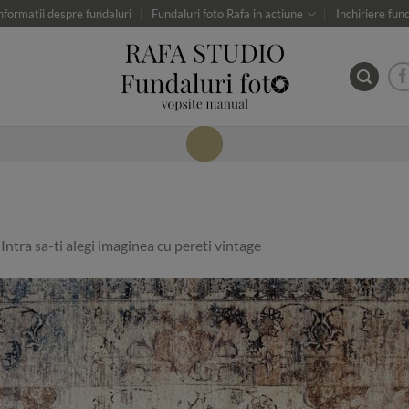
nformatii despre fundaluri
Fundaluri foto Rafa in actiune
Inchiriere fun
n
Intra sa-ti alegi imaginea cu pereti vintage