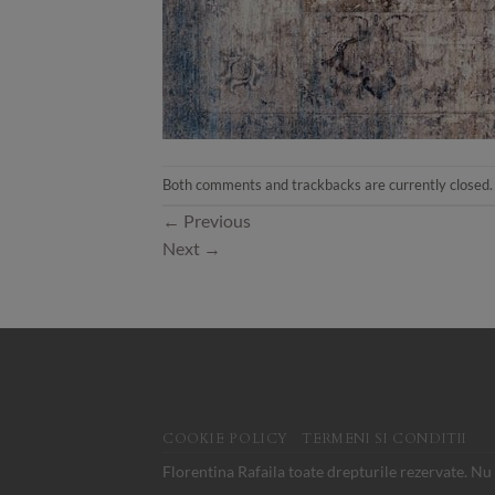
Both comments and trackbacks are currently closed.
←
Previous
Next
→
COOKIE POLICY
TERMENI SI CONDITII
Florentina Rafaila toate drepturile rezervate. N