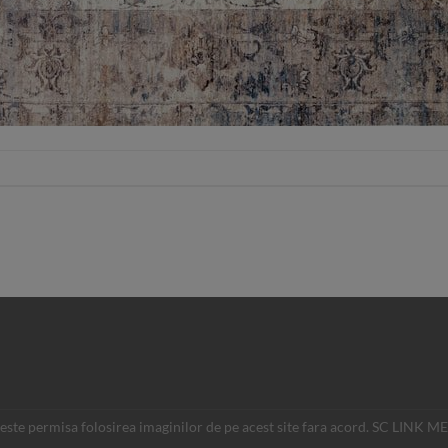
u este permisa folosirea imaginilor de pe acest site fara acord. SC LINK