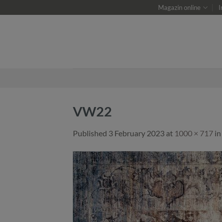
Skip
Magazin online
I
to
content
VW22
Published
3 February 2023
at
1000 × 717
i