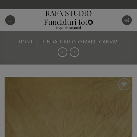
Skip
to
content
HOME
/
FUNDALURI FOTO MARI - CANVAS
Add to
Wishlist