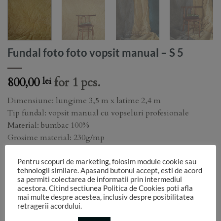
Fundal foto foto vopsit manual – S 5
800,00
for 1 pcs.
lei
Dimensiune: lungime 3,5 m x latime 2,4 m
Tip fundal: vopsit manual cu vopseluri profesionale
Material: bumbac 100%
Grosime material: 230g/mp
Finish: mat
Pentru scopuri de marketing, folosim module cookie sau
tehnologii similare. Apasand butonul accept, esti de acord
Este fotografiat asa cum este, fara a-l intinde stanga-
sa permiti colectarea de informatii prin intermediul
dreapta de stative sau a-l fixa in partea de jos, pentru a-ti
acestora. Citind sectiunea Politica de Cookies poti afla
face o idee mai clara asupra felului in care el arata atunci
mai multe despre acestea, inclusiv despre posibilitatea
retragerii acordului.
cand il primesti.