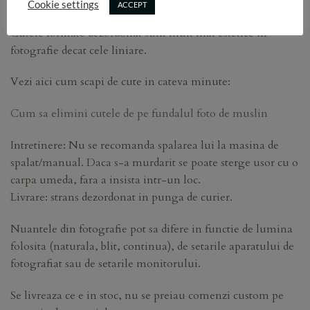
Cookie settings
ACCEPT
Recomand pastrarea lui strans dezordonat, NU impaturit.
Cutele formate dezordonat sunt mult mai estetice in
fotografie decat cele liniare.
Vezi aici cum scapi de cute in cateva minute:
Cum sa elimini cutele de pe fundalul foto de muslin
Intretinere: Nu se recomanda spalarea lui la masina de
spalat/manual. Daca s-a murdarit se poate sterge usor cu o
carpa umeda, fara a insista intr-un loc.
Livrare: strans dezordonat in punga de curier.
Nuantele din fotografie pot sa difere in functie de lumina
folosita (naturala, blit, continua), de setarile aparatului de
fotografiat sau de setarile monitorului.
Se livreaza ce e in stoc, nu se preiau comenzi custom pe