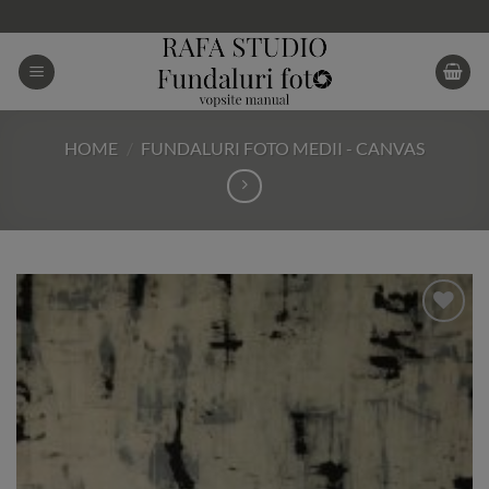
Skip
to
content
HOME
/
FUNDALURI FOTO MEDII - CANVAS
Add to
Wishlist