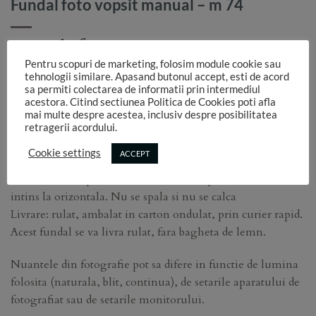
Fundal foto vopsit manual – m 74
300,00
for 1 pcs.
lei
Pentru scopuri de marketing, folosim module cookie sau
Dimensiune: lungime 1,55 m x latime 1,10 m – se poate
tehnologii similare. Apasand butonul accept, esti de acord
sa permiti colectarea de informatii prin intermediul
folosi si pe verso
acestora. Citind sectiunea Politica de Cookies poti afla
Tip fundal: vopsit manual
mai multe despre acestea, inclusiv despre posibilitatea
Material: canvas ( bumbac 100%)
retragerii acordului.
Grosime material: 320g/mp
Cookie settings
ACCEPT
Finish: mat
Intretinere: Dupa utilizare, fundalul se pastreaza rulat si
intins la orizontala. Nu se spala si nu se calca
Livrare: rulat, ambalat in carton ondulat, prin curier rapid.
Acest fundal se va livra rulat, fara bagheta de lemn.
Nuantele din fotografie pot sa difere in functie de lumina
folosita (naturala, blit, continua), de setarile aparatului de
fotografiat sau de setarile monitorului.