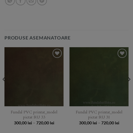
PRODUSE ASEMANATOARE
Add to
Add to
Wishlist
Wishlist
Fundal PVC printat_model
Fundal PVC printat_model
pictat RU 33
pictat RU 31
Price
Price
300,00
lei
–
720,00
lei
300,00
lei
–
720,00
lei
:
range:
range:
 lei
300,00 lei
300,00 