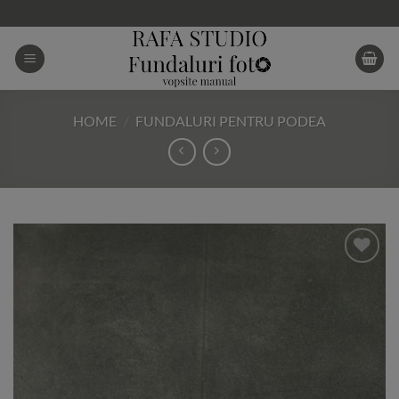
Skip
to
content
HOME
/
FUNDALURI PENTRU PODEA
Add to
Wishlist