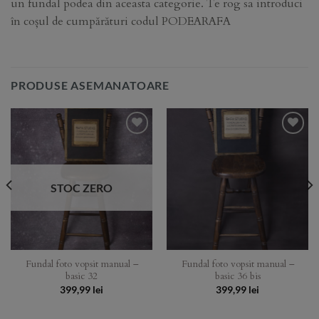
un fundal podea din aceasta categorie. Te rog sa introduci
în coșul de cumpărături codul PODEARAFA
PRODUSE ASEMANATOARE
Add to
Add to
Wishlist
Wishlist
STOC ZERO
Fundal foto vopsit manual –
Fundal foto vopsit manual –
basic 32
basic 36 bis
399,99
lei
399,99
lei