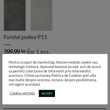
Fundal podea P11
399,99
for 1 pcs.
lei
1 in stoc
Pentru scopuri de marketing, folosim module cookie sau
tehnologii similare. Apasand butonul accept, esti de acord
ADAUGA IN COS
sa permiti colectarea de informatii prin intermediul
acestora. Citind sectiunea Politica de Cookies poti afla
mai multe despre acestea, inclusiv despre posibilitatea
retragerii acordului.
Cookie settings
ACCEPT