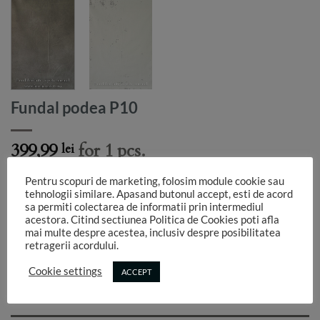
Fundal podea P10
399,99
for 1 pcs.
lei
1 in stoc
Pentru scopuri de marketing, folosim module cookie sau
tehnologii similare. Apasand butonul accept, esti de acord
ADAUGA IN COS
sa permiti colectarea de informatii prin intermediul
acestora. Citind sectiunea Politica de Cookies poti afla
mai multe despre acestea, inclusiv despre posibilitatea
retragerii acordului.
Cookie settings
ACCEPT