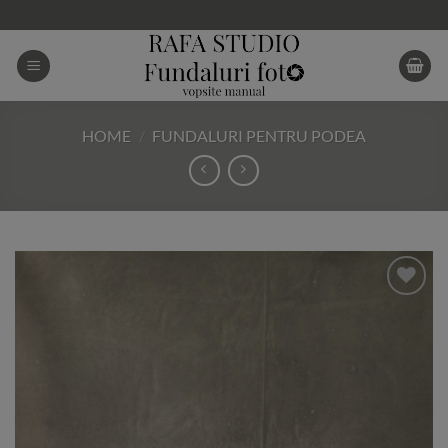
Skip
to
content
HOME
/
FUNDALURI PENTRU PODEA
Add to
Wishlist