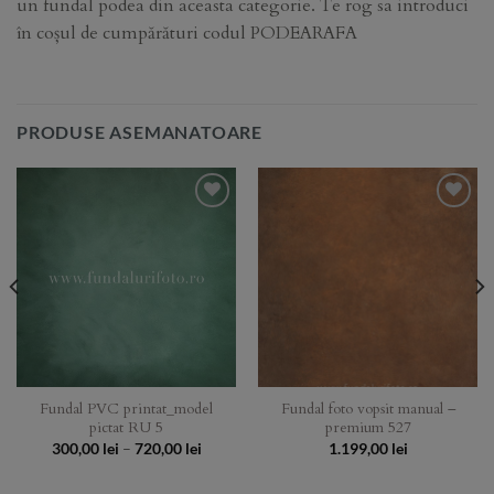
un fundal podea din aceasta categorie. Te rog sa introduci
în coșul de cumpărături codul PODEARAFA
PRODUSE ASEMANATOARE
Add to
Add to
Wishlist
Wishlist
Fundal PVC printat_model
Fundal foto vopsit manual –
pictat RU 5
premium 527
Price
300,00
lei
–
720,00
lei
1.199,00
lei
range:
300,00 lei
through