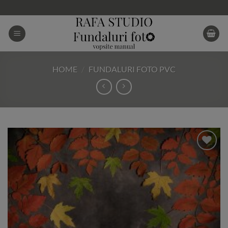
Skip
to
content
HOME
/
FUNDALURI FOTO PVC
Add to
Wishlist