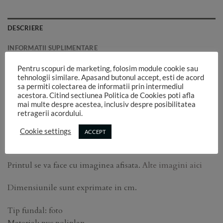
DESCRIERE
INFORMATII SUPLIMENTARE
Pentru scopuri de marketing, folosim module cookie sau
Fundal PVC printat RAFA 39
tehnologii similare. Apasand butonul accept, esti de acord
sa permiti colectarea de informatii prin intermediul
Atentie! Aceste fundaluri pvc nu se afla pe stoc.
Ele se
acestora. Citind sectiunea Politica de Cookies poti afla
mai multe despre acestea, inclusiv despre posibilitatea
printeaza la comanda si nu se accepta retur.
retragerii acordului.
Livrarea dureaza intre 3 si 7 zile, functie de incarcarea
Cookie settings
ACCEPT
atelierului.
Printul se va face cu imaginea afisata.
Alte imagini aici
Dimensiunile sunt exprimate in cm.
Tip fundal: foto