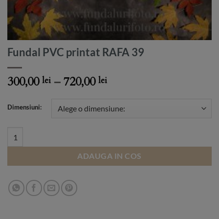
Fundal PVC printat RAFA 39
Price
300,00
–
720,00
lei
lei
range:
300,00 lei
Dimensiuni:
through
720,00 lei
Fundal PVC printat RAFA 39 quantity
ADAUGA IN COS