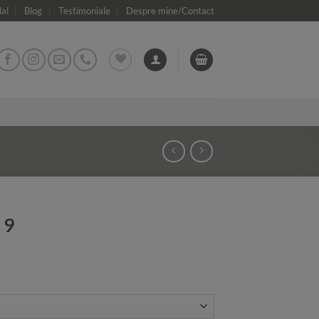
dal
Blog
Testimoniale
Despre mine/Contact
 9