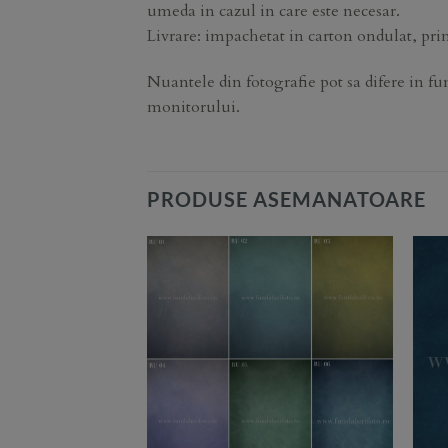
umeda in cazul in care este necesar.
Livrare: impachetat in carton ondulat, prin
Nuantele din fotografie pot sa difere in fun
monitorului.
PRODUSE ASEMANATOARE
Add to
Add to
Wishlist
Wishlist