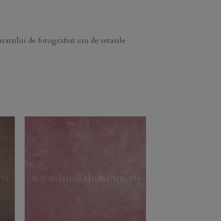
ratului de fotografiat sau de setarile
to
Add to
ist
Wishlist