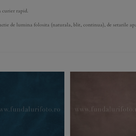
 curier rapid.
ctie de lumina folosita (naturala, blit, continua), de setarile apa
Add to
Add 
Wishlist
Wishl