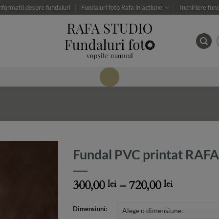
nformatii despre fundaluri
Fundaluri foto Rafa in actiune
Inchiriere fun
Fundal PVC printat RAFA
Add to
Price
300,00
–
720,00
lei
lei
Wishlist
range:
300,00 lei
Dimensiuni: