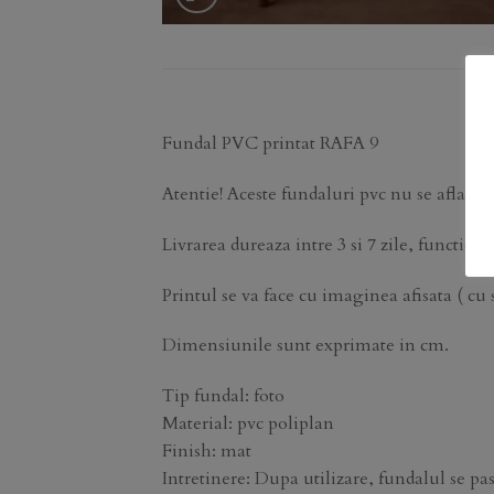
Fundal PVC printat RAFA 9
Atentie! Aceste fundaluri pvc nu se afla pe 
Livrarea dureaza intre 3 si 7 zile, functie d
Printul se va face cu imaginea afisata ( cu 
Dimensiunile sunt exprimate in cm.
Tip fundal: foto
Material: pvc poliplan
Finish: mat
Intretinere: Dupa utilizare, fundalul se past