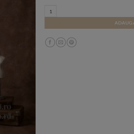
through
720,00 lei
Fundal PVC printat RAFA 9 quantity
ADAUGA