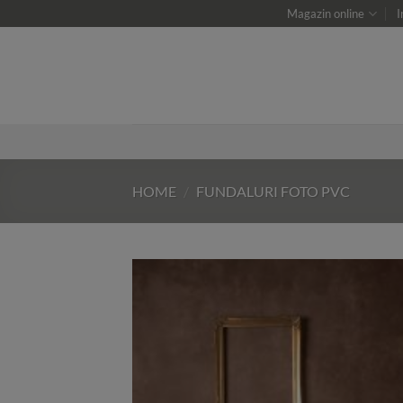
Skip
Magazin online
I
to
content
HOME
/
FUNDALURI FOTO PVC