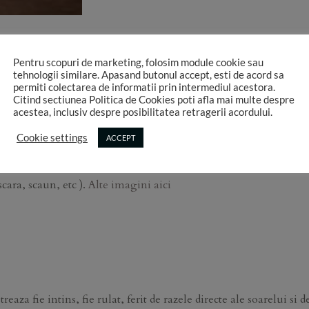
DESCRIERE
INFORMATII SUPLIMENTARE
Pentru scopuri de marketing, folosim module cookie sau
tehnologii similare. Apasand butonul accept, esti de acord sa
permiti colectarea de informatii prin intermediul acestora.
Citind sectiunea Politica de Cookies poti afla mai multe despre
acestea, inclusiv despre posibilitatea retragerii acordului.
stoc.
Ele se printeaza la comanda si nu se accepta retur.
Cookie settings
ACCEPT
e incarcarea atelierului.
scara, scaun, etc ).
Alte imagini aici
reaza fie intins, fie rulat, ferit de razele directe ale soarelui si