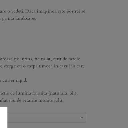
are o vedeti. Daca imaginea este portret se
a printa landscape.
reaza fie intins, fie rulat, ferit de razele
ate sterge cu o carpa umeda in cazul in care
 curier rapid.
nctie de lumina folosita (naturala, blit,
afiat sau de setarile monitorului