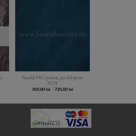
to
Add to
ist
Wishlist
la
Fundal PVC printat_model pictat
RU 8
Price
300,00
lei
–
720,00
lei
range:
300,00 lei
through
720,00 lei