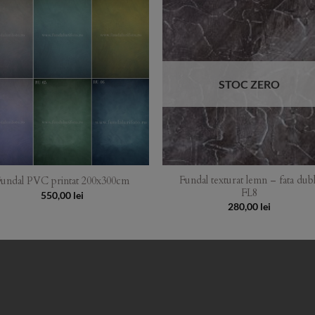
Add to
Add 
Wishlist
Wishl
STOC ZERO
Fundal texturat lemn – fata dub
undal PVC printat 200x300cm
FL8
550,00
lei
280,00
lei