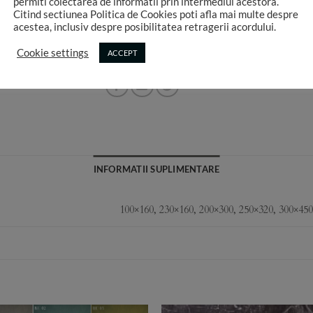
permiti colectarea de informatii prin intermediul acestora.
Fundal PVC printat RAFA UF 28 quantity
Citind sectiunea Politica de Cookies poti afla mai multe despre
acestea, inclusiv despre posibilitatea retragerii acordului.
ADAUGA
Cookie settings
ACCEPT
INFORMATII SUPLIMENTARE
100×160, 230×160, 200×300, 250×320, 300×45