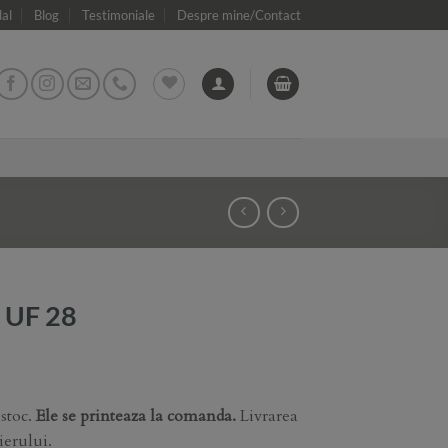
dal
Blog
Testimoniale
Despre mine/Contact
 UF 28
 stoc.
Ele se printeaza la comanda.
Livrarea
ierului.