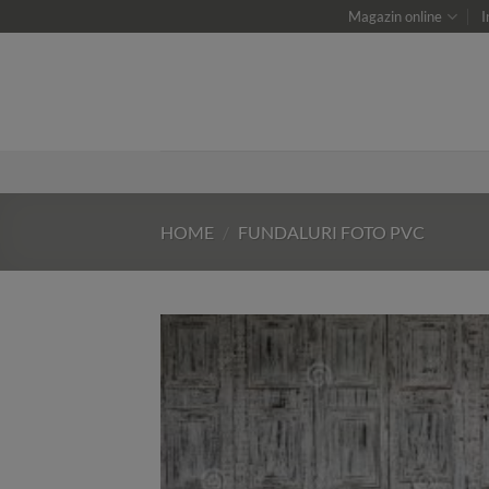
Skip
Magazin online
I
to
content
HOME
/
FUNDALURI FOTO PVC