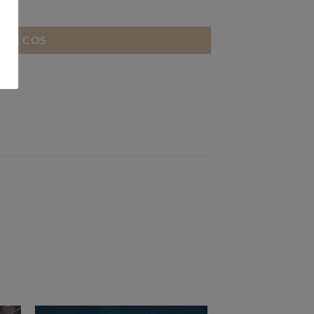
 IN COS
0