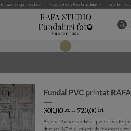
nformatii despre fundaluri
Fundaluri foto Rafa in actiune
Inchiriere fun
Fundal PVC printat RAFA
Add to
Price
300,00
–
720,00
lei
lei
Wishlist
range:
Atentie! Aceste fundaluri pvc nu se afla pe
300,00 lei
dureaza 3-7 zile, functie de incarcarea atel