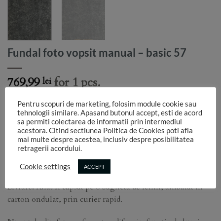
Fundal foto vopsit manual – basic 57
769,99
for 1 pcs.
lei
Dimensiune: lungime 3 m x latime 1.50 m
Pentru scopuri de marketing, folosim module cookie sau
Tip fundal: vopsit manual
tehnologii similare. Apasand butonul accept, esti de acord
sa permiti colectarea de informatii prin intermediul
Material: canvas ( bumbac 100%)
acestora. Citind sectiunea Politica de Cookies poti afla
Grosime material: 350g/mp
mai multe despre acestea, inclusiv despre posibilitatea
retragerii acordului.
Finish: mat
Intretinere: Dupa utilizare, fundalul se pastreaza rulat si
Cookie settings
ACCEPT
intins la orizontala. Nu se spala si nu se calca.
Livrare: rulat si capsat pe o bagheta de lemn, ambalat in
carton ondulat, prin curier rapid.