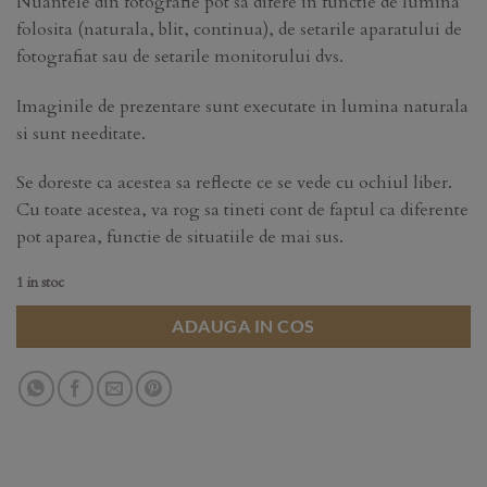
Nuantele din fotografie pot sa difere in functie de lumina
folosita (naturala, blit, continua), de setarile aparatului de
fotografiat sau de setarile monitorului dvs.
Imaginile de prezentare sunt executate in lumina naturala
si sunt needitate.
Se doreste ca acestea sa reflecte ce se vede cu ochiul liber.
Cu toate acestea, va rog sa tineti cont de faptul ca diferente
pot aparea, functie de situatiile de mai sus.
1 in stoc
ADAUGA IN COS