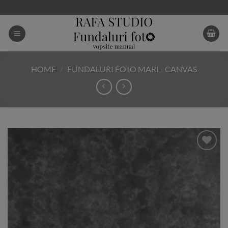
Skip
to
content
HOME
/
FUNDALURI FOTO MARI - CANVAS
Add to
Wishlist