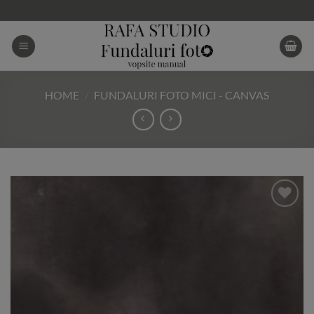
Skip
to
content
HOME
/
FUNDALURI FOTO MICI - CANVAS
Add to
Wishlist