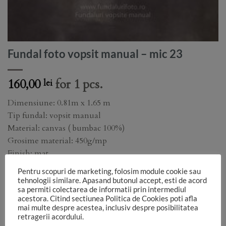
Fundal foto vopsit manual – mic 23
160,00
for 1 pcs.
lei
Dimensiune: 0.81m x 1.65 m
Tip fundal: vopsit manual
Material: canvas ( bumbac 100%)
Grosime material: 450g/mp
Finish: mat
Intretinere: Dupa utilizare, fundalul se pastreaza rulat si
Pentru scopuri de marketing, folosim module cookie sau
intins la orizontala. Nu se spala si nu se calca
tehnologii similare. Apasand butonul accept, esti de acord
sa permiti colectarea de informatii prin intermediul
Livrare: rulat, ambalat in carton ondulat, prin curier rapid.
acestora. Citind sectiunea Politica de Cookies poti afla
mai multe despre acestea, inclusiv despre posibilitatea
Nuantele din fotografie pot sa difere in functie de lumina
retragerii acordului.