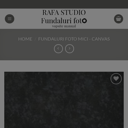
Skip
to
content
HOME
/
FUNDALURI FOTO MICI - CANVAS
Add to
Wishlist