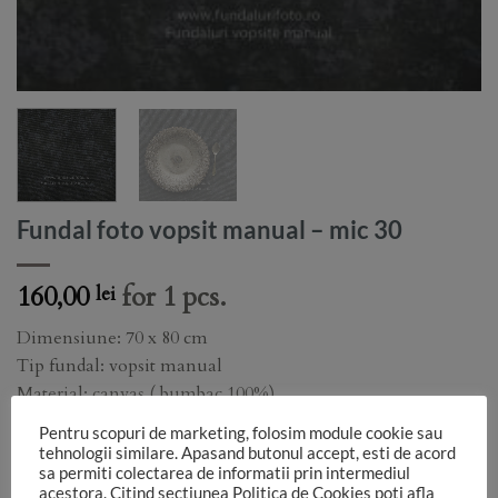
Fundal foto vopsit manual – mic 30
160,00
for 1 pcs.
lei
Dimensiune: 70 x 80 cm
Tip fundal: vopsit manual
Material: canvas ( bumbac 100%)
Grosime material: 450g/mp
Pentru scopuri de marketing, folosim module cookie sau
Finish: mat
tehnologii similare. Apasand butonul accept, esti de acord
sa permiti colectarea de informatii prin intermediul
Intretinere: Dupa utilizare, fundalul se pastreaza rulat si
acestora. Citind sectiunea Politica de Cookies poti afla