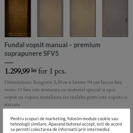
Fundal vopsit manual – premium
suprapunere SFV5
1.299,99
for 1 pcs.
lei
Dimensiune: lungime 2,30 m x latime 94 cm lucrat fata
verso. O fata este texturata cu material special si apoi
vopsit cu vopsea metalizata iar cealalta parte este vopsita si
stresata
Tip fundal: vopsit manual
Pentru scopuri de marketing, folosim module cookie sau
tehnologii similare. Apasand butonul accept, esti de acord
Material: canvas ( bumbac 100%)
sa permiti colectarea de informatii prin intermediul