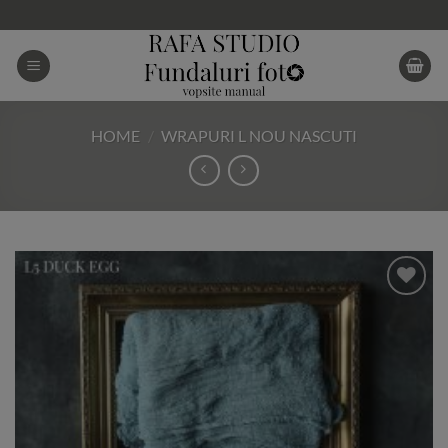
Skip
to
content
HOME
/
WRAPURI L NOU NASCUTI
Add to
Wishlist