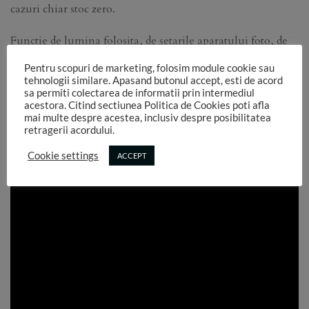
cazuri chiar stoc zero.
Functie de lumina folosita, de setarile aparatului foto, de
setarile ecranelor pe care se vizualizeaza aceste imagini,
Pentru scopuri de marketing, folosim module cookie sau
culorile pot sa difere in realitate.
tehnologii similare. Apasand butonul accept, esti de acord
sa permiti colectarea de informatii prin intermediul
Am atasat un chart de culori care poate sa ajute mai bine
acestora. Citind sectiunea Politica de Cookies poti afla
mai multe despre acestea, inclusiv despre posibilitatea
la identificarea nuantelor..
retragerii acordului.
Cookie settings
ACCEPT