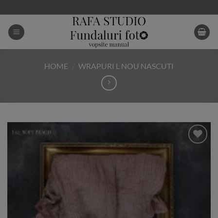
Skip
to
content
HOME
/
WRAPURI L NOU NASCUTI
Add to
Wishlist