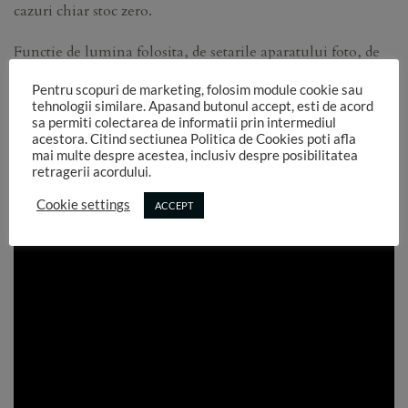
cazuri chiar stoc zero.
Functie de lumina folosita, de setarile aparatului foto, de
setarile ecranelor pe care se vizualizeaza aceste imagini,
Pentru scopuri de marketing, folosim module cookie sau
culorile pot sa difere in realitate.
tehnologii similare. Apasand butonul accept, esti de acord
sa permiti colectarea de informatii prin intermediul
Am atasat un chart de culori care poate sa ajute mai bine
acestora. Citind sectiunea Politica de Cookies poti afla
mai multe despre acestea, inclusiv despre posibilitatea
la identificarea nuantelor..
retragerii acordului.
Cookie settings
ACCEPT