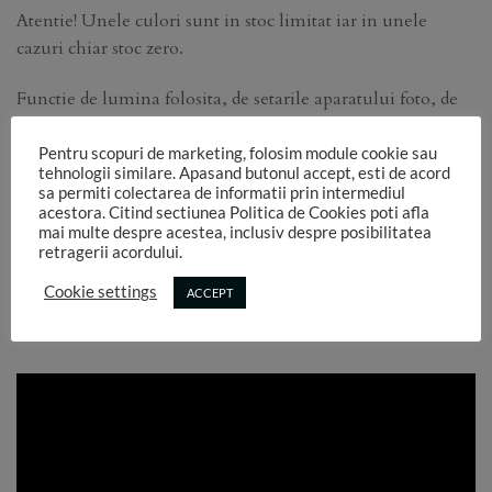
Atentie! Unele culori sunt in stoc limitat iar in unele
cazuri chiar stoc zero.
Functie de lumina folosita, de setarile aparatului foto, de
setarile ecranelor pe care se vizualizeaza aceste imagini,
culorile pot sa difere in realitate.
Pentru scopuri de marketing, folosim module cookie sau
tehnologii similare. Apasand butonul accept, esti de acord
sa permiti colectarea de informatii prin intermediul
Am atasat un chart de culori care poate sa ajute mai bine la
acestora. Citind sectiunea Politica de Cookies poti afla
identificarea nuantelor.
mai multe despre acestea, inclusiv despre posibilitatea
retragerii acordului.
Daca cumva gasiti denumiri identice, va rog sa comandati
Cookie settings
ACCEPT
culoarea pe care o vedeti in imaginea respectiva, tinand
cont de cifra nu de denumire!