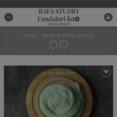
Skip
to
content
HOME
/
WRAPURI N NOU NASCUTI
Add to
Wishlist