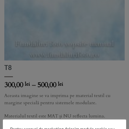
T8
Price
300,00
–
500,00
lei
lei
range:
Aceasta imagine se va imprima pe material textil cu
300,00 lei
margine specială pentru sistemele modulare.
through
500,00 lei
Materialul textil este MAT și NU reflecta lumina.