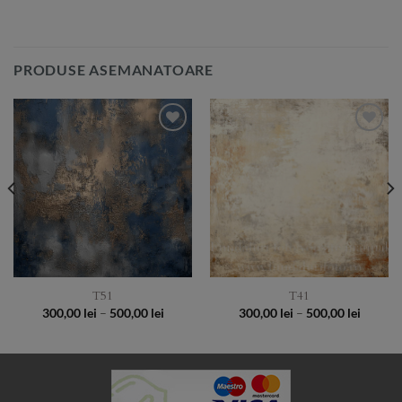
PRODUSE ASEMANATOARE
Add to
Add to
Wishlist
Wishlist
T51
T41
Price
Price
300,00
lei
–
500,00
lei
300,00
lei
–
500,00
lei
:
range:
range:
 lei
300,00 lei
300,00 
gh
through
throug
 lei
500,00 lei
500,00 