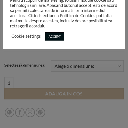
Odata montat pe sistem, NU face cute.
Pentru scopuri de marketing, folosim module cookie sau
tehnologii similare. Apasand butonul accept, esti de acord
sa permiti colectarea de informatii prin intermediul
Spatele materialului este negru și nu trece lumina prin el,
acestora. Citind sectiunea Politica de Cookies poti afla
este opac.
mai multe despre acestea, inclusiv despre posibilitatea
retragerii acordului.
Functie de monitorul pe care vezi imaginea, de setările
Cookie settings
ACCEPT
aparatului foto, de lumina folosită în studio, culorile pot sa
difere.
Selectează dimensiunea:
T8 quantity
ADAUGA IN COS