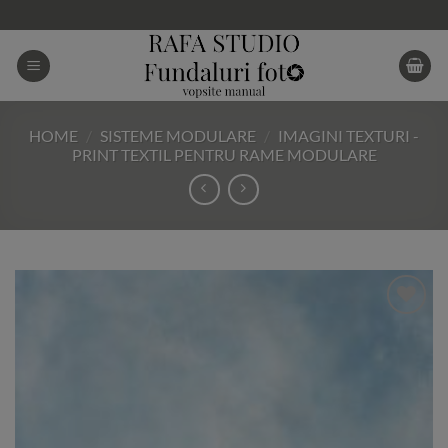
Skip
to
content
HOME
/
SISTEME MODULARE
/
IMAGINI TEXTURI -
PRINT TEXTIL PENTRU RAME MODULARE
Add to
Wishlist