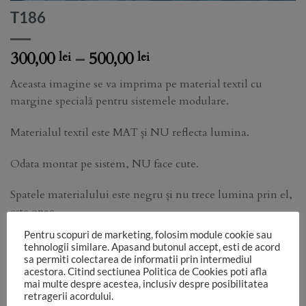
T186
Price
300,00
–
500,00
lei
lei
range:
Aceasta imagine se va imprima pe material textil cu
300,00 lei
margine specială pentru sistemele modulare.
through
500,00 lei
Materialul textil este MAT și NU reflecta lumina.
Odata montat pe sistem, NU face cute.
Spatele materialului este negru și nu trece lumina prin el,
este opac.
Pentru scopuri de marketing, folosim module cookie sau
Functie de monitorul pe care vezi imaginea, de setările
tehnologii similare. Apasand butonul accept, esti de acord
aparatului foto, de lumina folosită în studio, culorile pot sa
sa permiti colectarea de informatii prin intermediul
acestora. Citind sectiunea Politica de Cookies poti afla
difere.
mai multe despre acestea, inclusiv despre posibilitatea
retragerii acordului.