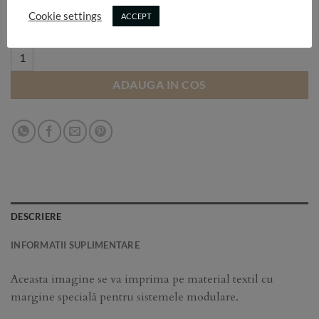
Selectează dimensiunea:
Cookie settings
ACCEPT
T186 quantity
ADAUGA IN COS
DESCRIERE
INFORMATII SUPLIMENTARE
Aceasta imagine se va imprima pe material textil cu
margine specială pentru sistemele modulare.