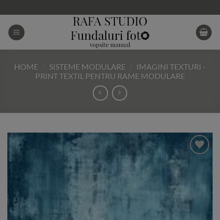
Skip
to
content
HOME
/
SISTEME MODULARE
/
IMAGINI TEXTURI -
PRINT TEXTIL PENTRU RAME MODULARE
Add to
Wishlist