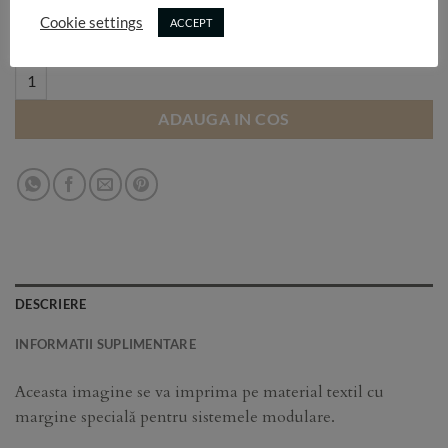
Selectează dimensiunea:
Cookie settings
ACCEPT
T52 quantity
ADAUGA IN COS
DESCRIERE
INFORMATII SUPLIMENTARE
Aceasta imagine se va imprima pe material textil cu
margine specială pentru sistemele modulare.