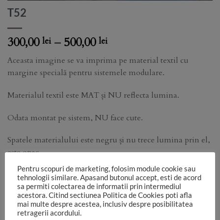
T52
Price
300,00
–
500,00
lei
lei
range:
Aceasta imagine se va imprima pe material textil cu
300,00 lei
margine specială pentru sistemele modulare.
through
500,00 lei
Materialul textil este MAT și NU reflecta lumina.
Odata montat pe sistem, NU face cute.
Spatele materialului este negru și nu trece lumina prin el,
este opac.
Pentru scopuri de marketing, folosim module cookie sau
Functie de monitorul pe care vezi imaginea, de setările
tehnologii similare. Apasand butonul accept, esti de acord
aparatului foto, de lumina folosită în studio, culorile pot sa
sa permiti colectarea de informatii prin intermediul
acestora. Citind sectiunea Politica de Cookies poti afla
difere.
mai multe despre acestea, inclusiv despre posibilitatea
retragerii acordului.