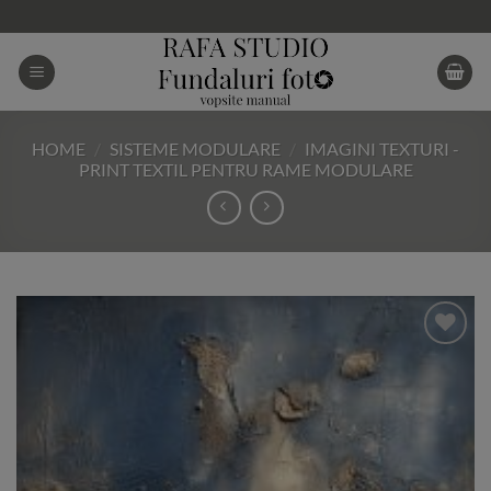
Skip
to
content
HOME
/
SISTEME MODULARE
/
IMAGINI TEXTURI -
PRINT TEXTIL PENTRU RAME MODULARE
Add to
Wishlist