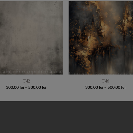
Add to
Add 
Wishlist
Wishl
T42
T46
Price
Pri
300,00
lei
–
500,00
lei
300,00
lei
–
500,00
lei
range:
rang
300,00 lei
300,
through
thr
500,00 lei
500,