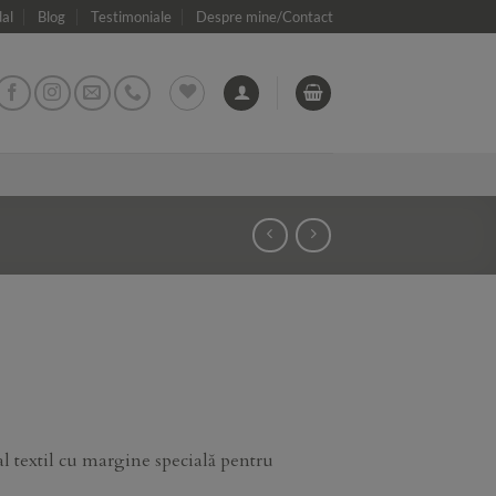
dal
Blog
Testimoniale
Despre mine/Contact
 textil cu margine specială pentru