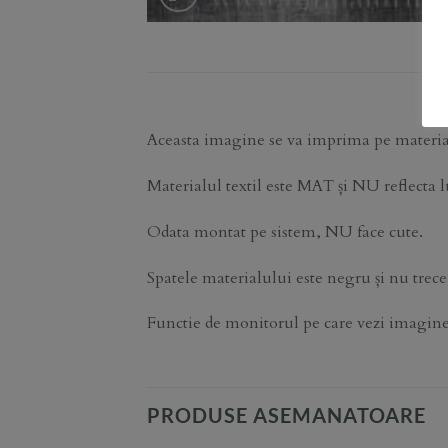
Aceasta imagine se va imprima pe material
Materialul textil este MAT și NU reflecta 
Odata montat pe sistem, NU face cute.
Spatele materialului este negru și nu trece
Functie de monitorul pe care vezi imaginea, 
PRODUSE ASEMANATOARE