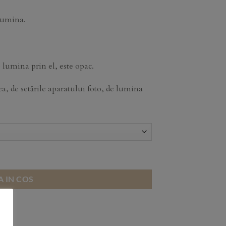
 lumina.
 lumina prin el, este opac.
, de setările aparatului foto, de lumina
 IN COS