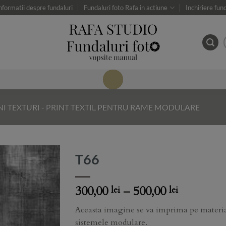
nformatii despre fundaluri
Fundaluri foto Rafa in actiune
Inchiriere fun
NI TEXTURI - PRINT TEXTIL PENTRU RAME MODULARE
T66
Add to
Price
300,00
–
500,00
lei
lei
Wishlist
range:
Aceasta imagine se va imprima pe material
300,00 lei
sistemele modulare.