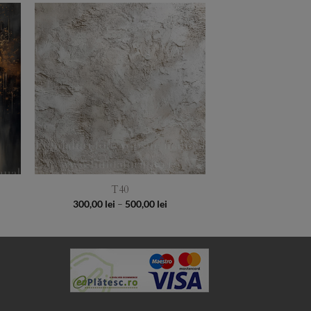
to
Add to
ist
Wishlist
T40
ce
Price
300,00
lei
–
500,00
lei
e:
range:
00 lei
300,00 lei
ough
through
00 lei
500,00 lei