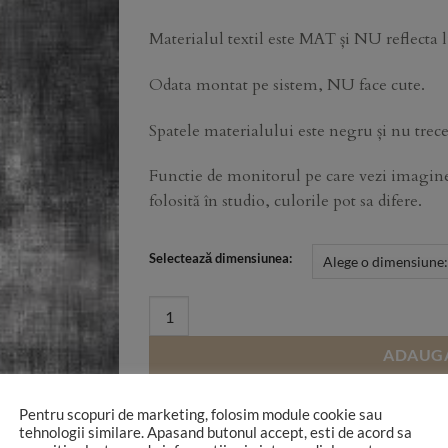
through
500,00 lei
Materialul textil este MAT și NU reflecta
Odata montat pe sistem, NU face cute.
Spatele materialului este negru și nu trece
Functie de monitorul pe care vezi imaginea
folosită în studio, culorile pot sa difere.
Selectează dimensiunea:
T66 quantity
ADAUGA
Pentru scopuri de marketing, folosim module cookie sau
tehnologii similare. Apasand butonul accept, esti de acord sa