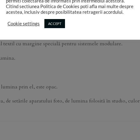
permiti colectarea de informatii prin intermediul acestora.
Citind sectiunea Politica de Cookies poti afla mai multe despre
acestea, inclusiv despre posibilitatea retragerii acordului.
Cookie settings
ACCEPT
DESCRIERE
INFORMATII SUPLIMENTARE
 textil cu margine specială pentru sistemele modulare.
lumina.
 lumina prin el, este opac.
de setările aparatului foto, de lumina folosită în studio, culori