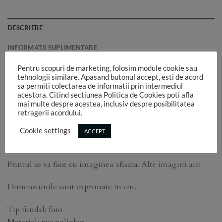
DESCRIERE
INFORMATII SUPLIMENTARE
Pentru scopuri de marketing, folosim module cookie sau
Fundal PVC printat RAFA 37
tehnologii similare. Apasand butonul accept, esti de acord
sa permiti colectarea de informatii prin intermediul
Atentie! Aceste fundaluri pvc nu se afla pe stoc.
Ele se
acestora. Citind sectiunea Politica de Cookies poti afla
mai multe despre acestea, inclusiv despre posibilitatea
printeaza la comanda si nu se accepta retur.
retragerii acordului.
Livrarea dureaza intre 3 si 7 zile, functie de incarcarea
Cookie settings
ACCEPT
atelierului.
Printul se va face cu imaginea afisata.
Alte imagini aici
Dimensiunile sunt exprimate in cm.
Tip fundal: foto