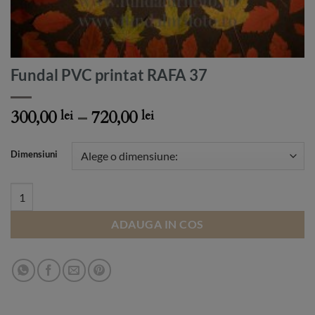
Fundal PVC printat RAFA 37
Price
300,00
–
720,00
lei
lei
range:
300,00 lei
Dimensiuni
through
720,00 lei
Fundal PVC printat RAFA 37 quantity
ADAUGA IN COS