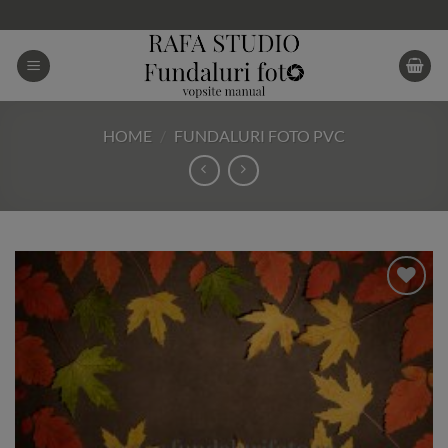
Skip
to
content
HOME
/
FUNDALURI FOTO PVC
Add to
Wishlist