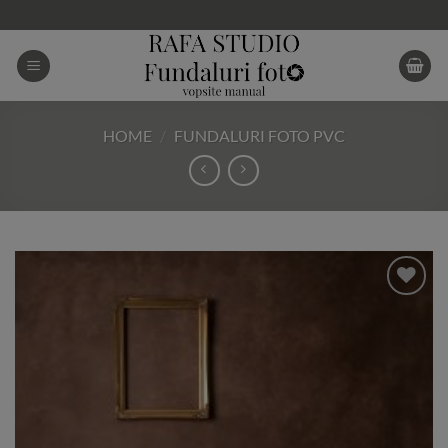
Skip
to
content
HOME
/
FUNDALURI FOTO PVC
Add to
Wishlist