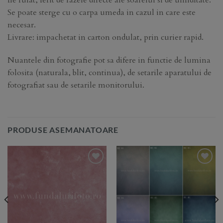
fie rulat, ferit de razele directe ale soarelui si de umiditate.
Se poate sterge cu o carpa umeda in cazul in care este
necesar.
Livrare: impachetat in carton ondulat, prin curier rapid.
Nuantele din fotografie pot sa difere in functie de lumina
folosita (naturala, blit, continua), de setarile aparatului de
fotografiat sau de setarile monitorului.
PRODUSE ASEMANATOARE
Add to
Add to
Wishlist
Wishlist