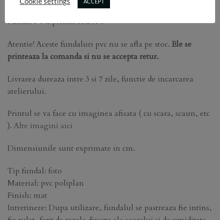
Cookie settings
ACCEPT
Fundal PVC printat RAFA 6
Atentie! Aceste fundaluri pvc nu se afla pe stoc.
Ele se
printeaza la comanda si nu se accepta retur.
Livrarea dureaza intre 3 si 7 zile, functie de incarcarea
atelierului.
Printul se va face cu imaginea afisata ( cu scara, scaun, etc
).
Alte imagini aici
Dimensiunile sunt exprimate in cm.
Tip fundal: foto
Material: pvc poliplan
Finish: mat
Intretinere: Dupa utilizare, fundalul se pastreaza fie intins,