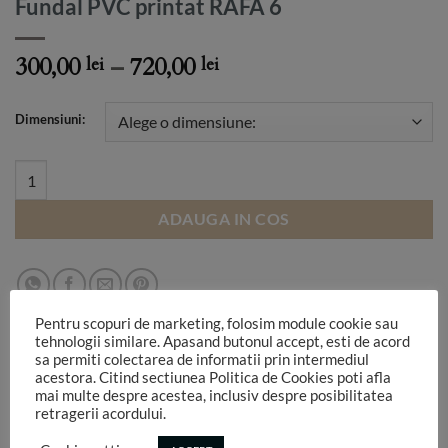
Fundal PVC printat RAFA 6
Price
300,00
–
720,00
lei
lei
range:
300,00 lei
Dimensiuni:
through
720,00 lei
Fundal PVC printat RAFA 6 quantity
ADAUGA IN COS
Pentru scopuri de marketing, folosim module cookie sau
tehnologii similare. Apasand butonul accept, esti de acord
sa permiti colectarea de informatii prin intermediul
acestora. Citind sectiunea Politica de Cookies poti afla
mai multe despre acestea, inclusiv despre posibilitatea
DESCRIERE
retragerii acordului.
INFORMATII SUPLIMENTARE