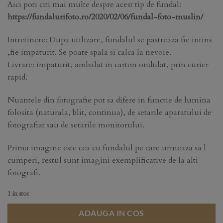
Aici poti citi mai multe despre acest tip de fundal:
https://fundalurifoto.ro/2020/02/06/fundal-foto-muslin/
Intretinere: Dupa utilizare, fundalul se pastreaza fie intins
,fie impaturit. Se poate spala si calca la nevoie.
Livrare: impaturit, ambalat in carton ondulat, prin curier
rapid.
Nuantele din fotografie pot sa difere in functie de lumina
folosita (naturala, blit, continua), de setarile aparatului de
fotografiat sau de setarile monitorului.
Prima imagine este cea cu fundalul pe care urmeaza sa l
cumperi, restul sunt imagini exemplificative de la alti
fotografi.
1 in stoc
ADAUGA IN COS