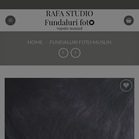
Skip
to
content
HOME
/
FUNDALURI FOTO MUSLIN
Add to
Wishlist