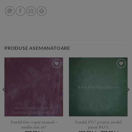
PRODUSE ASEMANATOARE
Add to
Add to
Wishlist
Wishlist
Fundal foto vopsit manual –
Fundal PVC printat_model
muslin mic m7
pictat RU 5