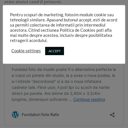
arata atunci cand il primesti.
El se poate calca fara probleme daca vreo cuta deranjeaza
Pentru scopuri de marketing, folosim module cookie sau
tehnologii similare. Apasand butonul accept, esti de acord
foarte tare sau si mai simplu, vezi aici cum scapi de cute in
sa permiti colectarea de informatii prin intermediul
cateva minute:
acestora. Citind sectiunea Politica de Cookies poti afla
mai multe despre acestea, inclusiv despre posibilitatea
retragerii acordului.
Cookie settings
ACCEPT