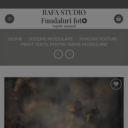
Skip
to
content
HOME
/
SISTEME MODULARE
/
IMAGINI TEXTURI -
PRINT TEXTIL PENTRU RAME MODULARE
Add to
Wishlist