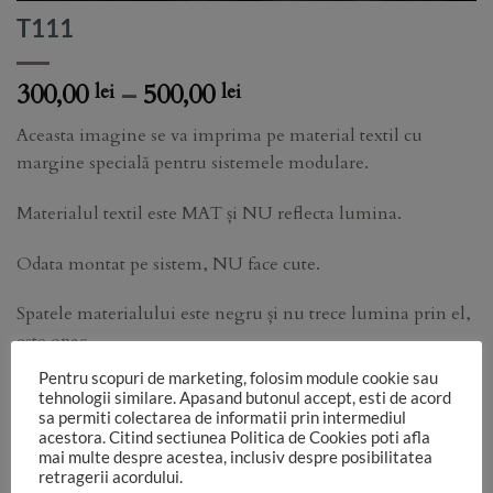
T111
Price
300,00
–
500,00
lei
lei
range:
Aceasta imagine se va imprima pe material textil cu
300,00 lei
margine specială pentru sistemele modulare.
through
500,00 lei
Materialul textil este MAT și NU reflecta lumina.
Odata montat pe sistem, NU face cute.
Spatele materialului este negru și nu trece lumina prin el,
este opac.
Pentru scopuri de marketing, folosim module cookie sau
Functie de monitorul pe care vezi imaginea, de setările
tehnologii similare. Apasand butonul accept, esti de acord
aparatului foto, de lumina folosită în studio, culorile pot sa
sa permiti colectarea de informatii prin intermediul
acestora. Citind sectiunea Politica de Cookies poti afla
difere.
mai multe despre acestea, inclusiv despre posibilitatea
retragerii acordului.