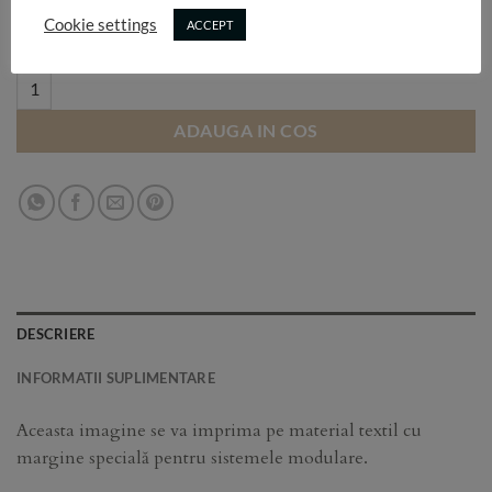
Selectează dimensiunea:
Cookie settings
ACCEPT
T111 quantity
ADAUGA IN COS
DESCRIERE
INFORMATII SUPLIMENTARE
Aceasta imagine se va imprima pe material textil cu
margine specială pentru sistemele modulare.