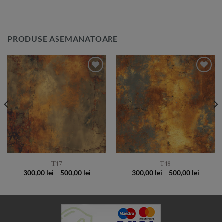
PRODUSE ASEMANATOARE
Add to
Add to
Wishlist
Wishlist
T47
T48
Price
Price
300,00
lei
–
500,00
lei
300,00
lei
–
500,00
lei
:
range:
range:
 lei
300,00 lei
300,00 
gh
through
throug
 lei
500,00 lei
500,00 