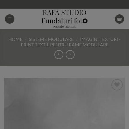
Skip
to
content
HOME
/
SISTEME MODULARE
/
IMAGINI TEXTURI -
PRINT TEXTIL PENTRU RAME MODULARE
Add to
Wishlist