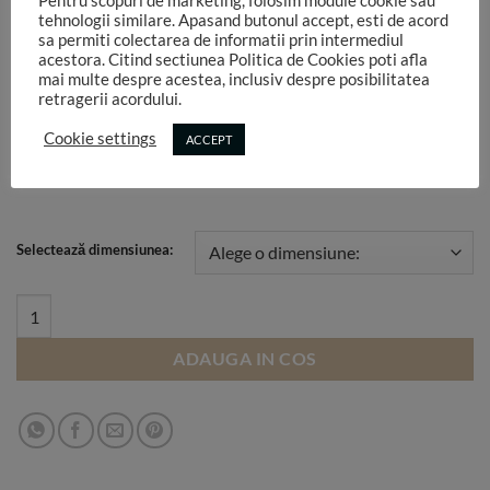
Odata montat pe sistem, NU face cute.
Pentru scopuri de marketing, folosim module cookie sau
tehnologii similare. Apasand butonul accept, esti de acord
sa permiti colectarea de informatii prin intermediul
Spatele materialului este negru și nu trece lumina prin el,
acestora. Citind sectiunea Politica de Cookies poti afla
este opac.
mai multe despre acestea, inclusiv despre posibilitatea
retragerii acordului.
Functie de monitorul pe care vezi imaginea, de setările
Cookie settings
ACCEPT
aparatului foto, de lumina folosită în studio, culorile pot sa
difere.
Selectează dimensiunea:
T29 quantity
ADAUGA IN COS